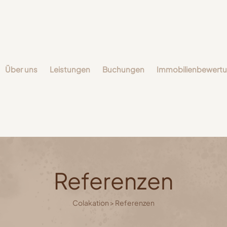
Über uns
Leistungen
Buchungen
Immobilienbewert
Referenzen
Colakation
>
Referenzen