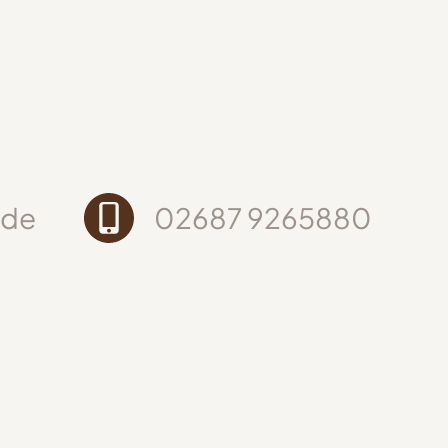
.de
02687 9265880